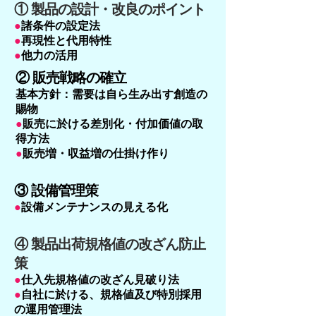
① 製品の設計・改良のポイント
●
諸条件の設定法
●
再現性と代用特性
●
他力の活用
② 販売戦略の確立
基本方針：需要は自ら生み出す創造の
賜物
●
販売に於ける差別化・付加価値の取
得方法
●
販売増・収益増の仕掛け作り
③ 設備管理策
●
設備メンテナンスの見える化
④ 製品出荷規格値の改ざん防止
策
●
仕入先規格値の改ざん見破り法
●
自社に於ける、規格値及び特別採用
の運用管理法