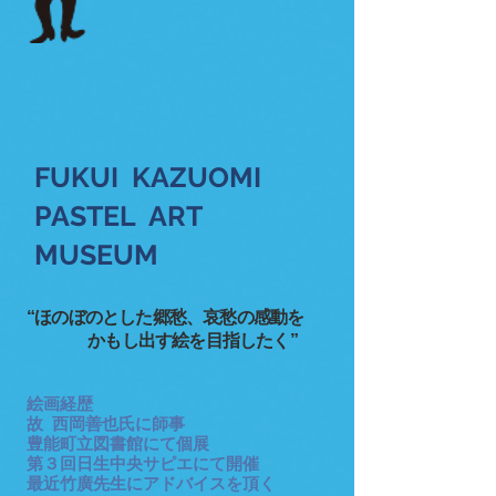
FUKUI KAZUOMI
PASTEL ART
MUSEUM
“ほのぼのとした郷愁、哀愁の感動を
かもし出す絵を目指したく”
絵画経歴
故 西岡善也氏に師事
豊能町立図書館にて個展
第３回日生中央サピエにて開催
最近竹廣先生にアドバイスを頂く