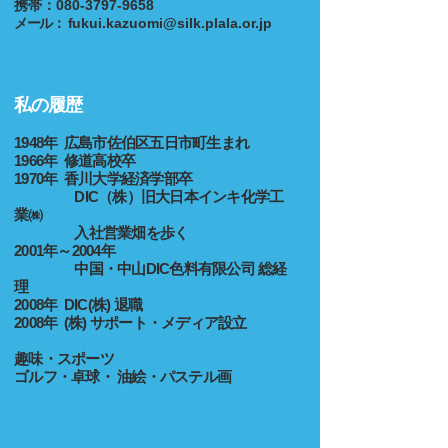
携帯：080-3797-9658
メール
：
f
ukui.kazuomi@silk.plala.or.jp
私の履歴
1948年 広島市佐伯区五日市町生まれ
1966年 修道高校卒
1970年 香川大学経済学部卒
DIC（株）旧大日本インキ化学工
業㈱
入社
営業畑を歩く
2001年～2004年
中国・中山DIC色料有限公司 総経
理
2008年 DIC(株) 退職
2008年 (株) サポート・メディア設立
趣味・スポーツ
ゴルフ・卓球・ 油絵・パステル画