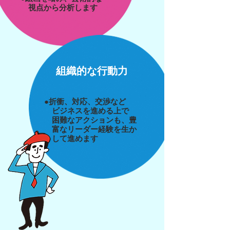
視点から分析します
組織的な行動力
●折衝、対応、交渉など
ビジネスを進める上で
困難な
アクションも、豊
富な
リーダー経験を生か
して
進めます