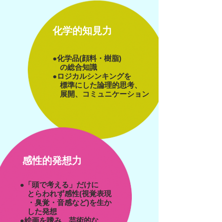
化学的知見力
●化学品(顔料・樹脂)
の総合知識
●ロジカルシンキングを
標準にした論理的思考、
展開、コミュニケーション
感性的発想力
●「頭で考える」だけに
とら
わ
れず感性(視覚表現
・
臭覚・音感など)を生か
した
発想
●絵画を嗜み、芸術的な